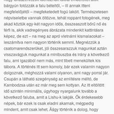
bárgyún fotózzák a falu bételtől, – ill annak itteni
megfelelőjétől – megfeketedett fogú lakóit. Természetesen
népviseletbe vannak öltözve, tehát roppant fotogének, meg
akad köztük egy-két nagyon idős, összeaszott bőrű nő és
férfi is, akik vadregényes ábrázata mindenkit kattintásra
képez, de ezt – na meg az apró vietnámi kismalacokat –
leszámítva nem nagyon történik semmi. Megnézzük a
csatornarendszerüket, jól összesarazzuk magunkat aztán
visszavágjuk magunkat a minibuszba és irány a következő
falu, ami igazából nem más, mint tibeti menekültek kis
tábora. A történés itt sem komoly, bár ezek valamin nagyon
dolgoznak, méghozzá valami olyanon, ami nagy porral jár.
Csupán a látható szegénység az említésre méltó, de
Kambodzsa után ez már meg sem kottyan. Az itt eltöltött
idő szintén minimális, úgyhogy nyargalunk tovább a
következő faluba, amit a Lishu-k lakják. Ők érdekesebb
népek, bár ezek is csak eladni akarnak, mégpedig
mindent, amit csak lehet. Ãšgy történik a dolog, hogy