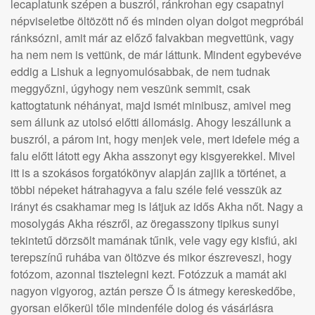
lecaplatunk szépen a buszról, ránkrohan egy csapatnyi
népviseletbe öltözött nő és minden olyan dolgot megpróbál
ránksózni, amit már az előző falvakban megvettünk, vagy
ha nem nem is vettünk, de már láttunk. Mindent egybevéve
eddig a Lishuk a legnyomulósabbak, de nem tudnak
meggyőzni, úgyhogy nem veszünk semmit, csak
kattogtatunk néhányat, majd ismét minibusz, amivel meg
sem állunk az utolsó előtti állomásig. Ahogy leszállunk a
buszról, a párom int, hogy menjek vele, mert idefele még a
falu előtt látott egy Akha asszonyt egy kisgyerekkel. Mivel
itt is a szokásos forgatókönyv alapján zajlik a történet, a
többi népeket hátrahagyva a falu széle felé vesszük az
irányt és csakhamar meg is látjuk az idős Akha nőt. Nagy a
mosolygás Akha részről, az öregasszony tipikus sunyi
tekintetű dörzsölt mamának tűnik, vele vagy egy kisfiú, aki
terepszínű ruhába van öltözve és mikor észreveszi, hogy
fotózom, azonnal tisztelegni kezt. Fotózzuk a mamát aki
nagyon vigyorog, aztán persze Ő is átmegy kereskedőbe,
gyorsan előkerül tőle mindenféle dolog és vásárlásra