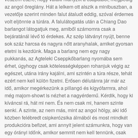
az angol öreglány. Hát a lelkem ott alszik a minibuszban, a
vezetője szerint minden falut átaludt eddig, szóval érdemes
volt eljönnie a túrára. A falulátogatás után a Chiang Dao
barlangot látogatjuk meg, amiből számomra csak a
bejáratánál lévő tó érdekes. Az szép látványt nyújt, benne
sok száz harcsa és nagyra nőtt aranyhalak, amiket gyorsan
etetni is kezdünk. Maga a barlang nem egy nagy
pukkanás, az Agteleki Cseppkőbarlang nyomába sem
érhet, úgyhogy csak kötelességképpen rohanjuk végig az
egészet, utána irány kajálni, ami szintén a túra része, tehát
ezért nem kell külön fizetni. Erősen délutánra jár már az
idő, amikor megérkezünk a pillangó és kígyófarmra, ahol
még majom-showt is nézhet a nagyérdemű. Kérdik, hogy ki
kíváncsi rá, hát mi nem. És nem csak mi, hanem szinte
senki. A szinte, az nem más, mint az angol hölgy, aki idő
közben felébredt csipkerózsika álmából és most mindkét
produkcióra befizet, ami annyit jelent számunkra, hogy van
egy órányi időnk, amikor semmit nem kell tennünk, csak