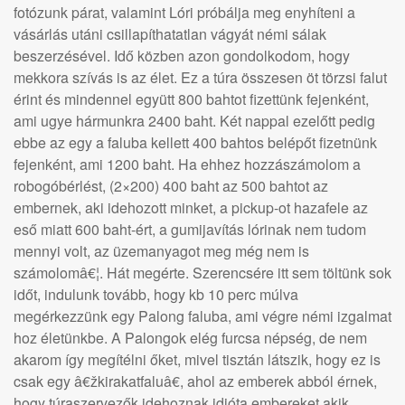
fotózunk párat, valamint Lóri próbálja meg enyhíteni a
vásárlás utáni csillapíthatatlan vágyát némi sálak
beszerzésével. Idő közben azon gondolkodom, hogy
mekkora szívás is az élet. Ez a túra összesen öt törzsi falut
érint és mindennel együtt 800 bahtot fizettünk fejenként,
ami ugye hármunkra 2400 baht. Két nappal ezelőtt pedig
ebbe az egy a faluba kellett 400 bahtos belépőt fizetnünk
fejenként, ami 1200 baht. Ha ehhez hozzászámolom a
robogóbérlést, (2×200) 400 baht az 500 bahtot az
embernek, aki idehozott minket, a pickup-ot hazafele az
eső miatt 600 baht-ért, a gumijavítás lórinak nem tudom
mennyi volt, az üzemanyagot meg még nem is
számolomâ€¦. Hát megérte. Szerencsére itt sem töltünk sok
időt, indulunk tovább, hogy kb 10 perc múlva
megérkezzünk egy Palong faluba, ami végre némi izgalmat
hoz életünkbe. A Palongok elég furcsa népség, de nem
akarom így megítélni őket, mivel tisztán látszik, hogy ez is
csak egy â€žkirakatfaluâ€, ahol az emberek abból érnek,
hogy túraszervezők idehoznak idióta embereket akik