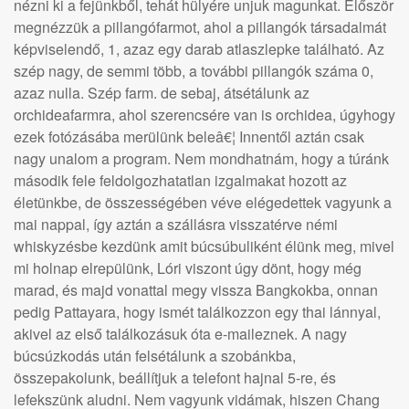
nézni ki a fejünkből, tehát hülyére unjuk magunkat. Először
megnézzük a pillangófarmot, ahol a pillangók társadalmát
képviselendő, 1, azaz egy darab atlaszlepke található. Az
szép nagy, de semmi több, a további pillangók száma 0,
azaz nulla. Szép farm. de sebaj, átsétálunk az
orchideafarmra, ahol szerencsére van is orchidea, úgyhogy
ezek fotózásába merülünk beleâ€¦ Innentől aztán csak
nagy unalom a program. Nem mondhatnám, hogy a túránk
második fele feldolgozhatatlan izgalmakat hozott az
életünkbe, de összességében véve elégedettek vagyunk a
mai nappal, így aztán a szállásra visszatérve némi
whiskyzésbe kezdünk amit búcsúbuliként élünk meg, mivel
mi holnap elrepülünk, Lóri viszont úgy dönt, hogy még
marad, és majd vonattal megy vissza Bangkokba, onnan
pedig Pattayara, hogy ismét találkozzon egy thai lánnyal,
akivel az első találkozásuk óta e-maileznek. A nagy
búcsúzkodás után felsétálunk a szobánkba,
összepakolunk, beállítjuk a telefont hajnal 5-re, és
lefekszünk aludni. Nem vagyunk vidámak, hiszen Chang