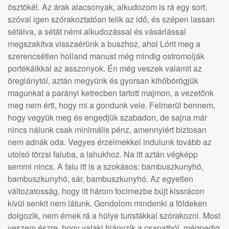
ösztökél. Az árak alacsonyak, alkudozom is rá egy sort,
szóval igen szórakoztatóan telik az idő, és szépen lassan
sétálva, a sétát némi alkudozással és vásárlással
megszakítva visszaérünk a buszhoz, ahol Lórit meg a
szerencsétlen holland manust még mindig ostromolják
portékáikkal az asszonyok. Én még veszek valamit az
öreglánytól, aztán megyünk és gyorsan kihőbörögjük
magunkat a parányi ketrecben tartott majmon, a vezetőnk
meg nem érti, hogy mi a gondunk vele. Felmerül bennem,
hogy vegyük meg és engedjük szabadon, de sajna már
nincs nálunk csak minimális pénz, amennyiért biztosan
nem adnák oda. Vegyes érzelmekkel indulunk tovább az
utolsó törzsi faluba, a lahukhoz. Na itt aztán végképp
semmi nincs. A falu itt is a szokásos: bambuszkunyhó,
bambuszkunyhó, sár, bambuszkunyhó. Az egyetlen
változatosság, hogy itt három focimezbe bújt kissrácon
kívül senkit nem látunk. Gondolom mindenki a földeken
dolgozik, nem érnek rá a hülye turistákkal szórakozni. Most
veszem észre, hogy valaki hiányzik a csapatból, mégpedig