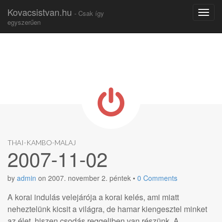
Kovacsistvan.hu
- Csak így
egyszerűen
Skip to content
Main menu
THAI-KAMBO-MALAJ
2007-11-02
by
admin
on
2007. november 2. péntek
•
0 Comments
A korai indulás velejárója a korai kelés, ami miatt
neheztelünk kicsit a világra, de hamar kiengesztel minket
az élet, hiszen csodás reggeliben van részünk. A