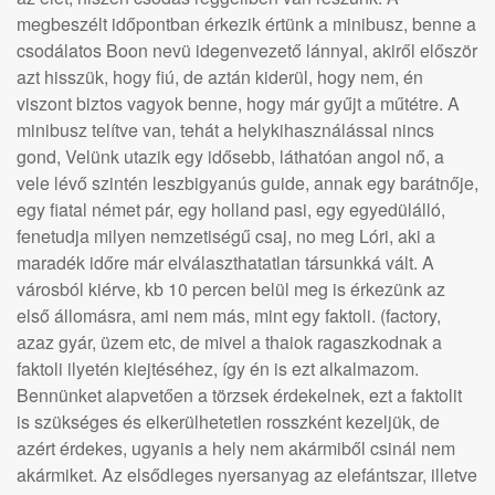
megbeszélt időpontban érkezik értünk a minibusz, benne a
csodálatos Boon nevü idegenvezető lánnyal, akiről először
azt hisszük, hogy fiú, de aztán kiderül, hogy nem, én
viszont biztos vagyok benne, hogy már gyűjt a műtétre. A
minibusz telítve van, tehát a helykihasználással nincs
gond, Velünk utazik egy idősebb, láthatóan angol nő, a
vele lévő szintén leszbigyanús guide, annak egy barátnője,
egy fiatal német pár, egy holland pasi, egy egyedülálló,
fenetudja milyen nemzetiségű csaj, no meg Lóri, aki a
maradék időre már elválaszthatatlan társunkká vált. A
városból kiérve, kb 10 percen belül meg is érkezünk az
első állomásra, ami nem más, mint egy faktoli. (factory,
azaz gyár, üzem etc, de mivel a thaiok ragaszkodnak a
faktoli ilyetén kiejtéséhez, így én is ezt alkalmazom.
Bennünket alapvetően a törzsek érdekelnek, ezt a faktolit
is szükséges és elkerülhetetlen rosszként kezeljük, de
azért érdekes, ugyanis a hely nem akármiből csinál nem
akármiket. Az elsődleges nyersanyag az elefántszar, illetve