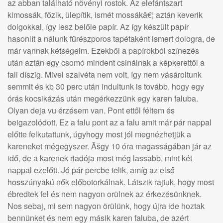
az abban található növényi rostok. Az elefántszart
kimossák, főzik, ülepítik, ismét mossákâ€¦ aztán keverik
dolgokkal, így lesz belőle papír. Az így készült papír
hasonlít a nálunk fűrészporos tapétaként ismert dologra, de
már vannak kétségeim. Ezekből a papírokból színezés
után aztán egy csomó mindent csinálnak a képkerettől a
fali díszig. Mivel szalvéta nem volt, így nem vásároltunk
semmit és kb 30 perc után indultunk is tovább, hogy egy
órás kocsikázás után megérkezzünk egy karen faluba.
Olyan deja vu érzésem van. Pont ettől féltem és
beigazolódott. Ez a falu pont az a falu amit már pár nappal
előtte felkutattunk, úgyhogy most jól megnézhetjük a
kareneket mégegyszer. Ãšgy 10 óra magasságában jár az
idő, de a karenek riadója most még lassabb, mint két
nappal ezelőtt. Jó pár percbe telik, amíg az első
hosszúnyakú nők előbotorkálnak. Látszik rajtuk, hogy most
ébredtek fel és nem nagyon orülnek az érkezésünknek.
Nos sebaj, mi sem nagyon örülünk, hogy újra ide hoztak
bennünket és nem egy másik karen faluba, de azért