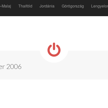
t
-Malaj
Thaiföld
Jordánia
Görögország
Lengyelo
er 2006