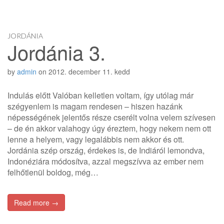
JORDÁNIA
Jordánia 3.
by
admin
on
2012. december 11. kedd
Indulás előtt Valóban kelletlen voltam, így utólag már
szégyenlem is magam rendesen – hiszen hazánk
népességének jelentős része cserélt volna velem szívesen
– de én akkor valahogy úgy éreztem, hogy nekem nem ott
lenne a helyem, vagy legalábbis nem akkor és ott.
Jordánia szép ország, érdekes is, de Indiáról lemondva,
Indonéziára módosítva, azzal megszívva az ember nem
felhőtlenül boldog, még…
Read more →