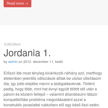
Read more →
JORDÁNIA
Jordania 1.
by
admin
on
2012. december 11. kedd
Előszó Ide most tényleg kívánkozik néhány szó, merthogy
életemben jelentős változások álltak be utolsó útleírásom
óta, így jobb elejébe menni a találgatásoknak. Történt
pedig, hogy több, mint hat évnyi együtt töltött idő után a
párom és köztem fellépő – valamint állandósulni látszó-
kompatibilitási probléma megoldásaként azzal a
konstruktív javaslattal rukkoltam elő egy késő őszi estén,