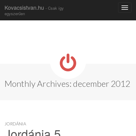
Kovacsistvan.hu
- Csak így
egyszerűen
Skip to content
Main menu
Monthly Archives: december 2012
JORDÁNIA
Jordánia 5.