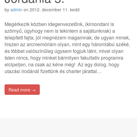
by
admin
on
2012. december 11. kedd
Megérkezik közben idegenvezetőnk, (kimondani is
szörnyű, úgyhogy nem is tekintem a sajátunknak) a
telepített fajta, jól megnézem magamnak, de ugyan minek,
hiszen az arcmemóriám olyan, mint egy háromlábú széké,
és többet valószínűleg úgysem fogjuk látni, mivel olyan
Isten nincs, hogy minket bármilyen fakultatív programra
elcipeljen, na csak az kéne még! Az egy dolog, hogy
utazási irodánál fizettünk és charter járattal…
Read more →