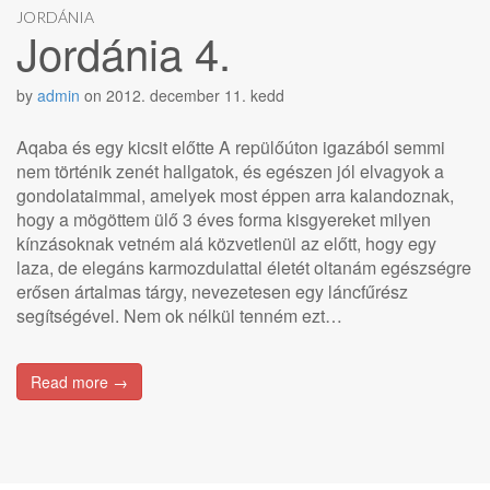
JORDÁNIA
Jordánia 4.
by
admin
on
2012. december 11. kedd
Aqaba és egy kicsit előtte A repülőúton igazából semmi
nem történik zenét hallgatok, és egészen jól elvagyok a
gondolataimmal, amelyek most éppen arra kalandoznak,
hogy a mögöttem ülő 3 éves forma kisgyereket milyen
kínzásoknak vetném alá közvetlenül az előtt, hogy egy
laza, de elegáns karmozdulattal életét oltanám egészségre
erősen ártalmas tárgy, nevezetesen egy láncfűrész
segítségével. Nem ok nélkül tenném ezt…
Read more →