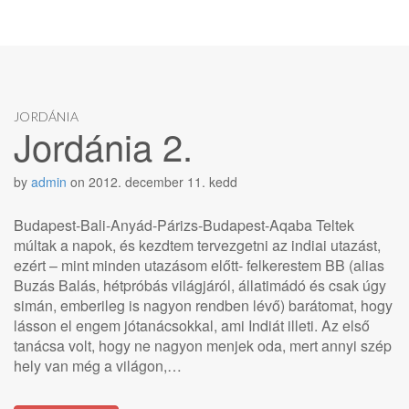
JORDÁNIA
Jordánia 2.
by
admin
on
2012. december 11. kedd
Budapest-Bali-Anyád-Párizs-Budapest-Aqaba Teltek
múltak a napok, és kezdtem tervezgetni az indiai utazást,
ezért – mint minden utazásom előtt- felkerestem BB (alias
Buzás Balás, hétpróbás világjáról, állatimádó és csak úgy
simán, emberileg is nagyon rendben lévő) barátomat, hogy
lásson el engem jótanácsokkal, ami Indiát illeti. Az első
tanácsa volt, hogy ne nagyon menjek oda, mert annyi szép
hely van még a világon,…