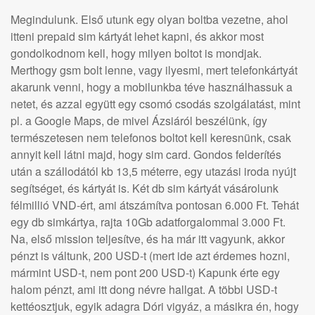
Megindulunk. Első utunk egy olyan boltba vezetne, ahol
itteni prepaid sim kártyát lehet kapni, és akkor most
gondolkodnom kell, hogy milyen boltot is mondjak.
Merthogy gsm bolt lenne, vagy ilyesmi, mert telefonkártyát
akarunk venni, hogy a mobilunkba téve használhassuk a
netet, és azzal együtt egy csomó csodás szolgálatást, mint
pl. a Google Maps, de mivel Ázsiáról beszélünk, így
természetesen nem telefonos boltot kell keresnünk, csak
annyit kell látni majd, hogy sim card. Gondos felderítés
után a szállodától kb 13,5 méterre, egy utazási iroda nyújt
segítséget, és kártyát is. Két db sim kártyát vásárolunk
félmillió VND-ért, ami átszámítva pontosan 6.000 Ft. Tehát
egy db simkártya, rajta 10Gb adatforgalommal 3.000 Ft.
Na, első mission teljesítve, és ha már itt vagyunk, akkor
pénzt is váltunk, 200 USD-t (mert ide azt érdemes hozni,
mármint USD-t, nem pont 200 USD-t) Kapunk érte egy
halom pénzt, ami itt dong névre hallgat. A többi USD-t
kettéosztjuk, egyik adagra Dóri vigyáz, a másikra én, hogy