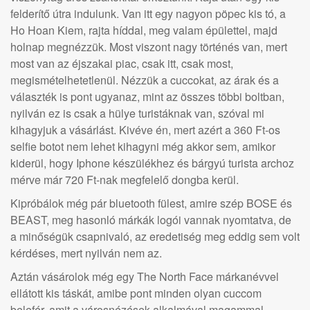
felderítő útra indulunk. Van itt egy nagyon pöpec kis tó, a
Ho Hoan Kiem, rajta híddal, meg valam épülettel, majd
holnap megnézzük. Most viszont nagy történés van, mert
most van az éjszakai piac, csak itt, csak most,
megismételhetetlenül. Nézzük a cuccokat, az árak és a
választék is pont ugyanaz, mint az összes többi boltban,
nyilván ez is csak a hülye turistáknak van, szóval mi
kihagyjuk a vásárlást. Kivéve én, mert azért a 360 Ft-os
selfie botot nem lehet kihagyni még akkor sem, amikor
kiderül, hogy Iphone készülékhez és bárgyú turista archoz
mérve már 720 Ft-nak megfelelő dongba kerül.
Kipróbálok még pár bluetooth fülest, amire szép BOSE és
BEAST, meg hasonló márkák logói vannak nyomtatva, de
a minőségük csapnivaló, az eredetiség meg eddig sem volt
kérdéses, mert nyilván nem az.
Aztán vásárolok még egy The North Face márkanévvel
ellátott kis táskát, amibe pont minden olyan cuccom
belefér, amit a városnézések alkalmával magammal