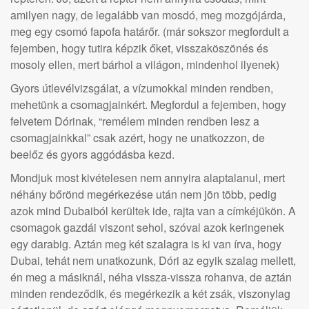
amilyen nagy, de legalább van mosdó, meg mozgójárda,
meg egy csomó fapofa határőr. (már sokszor megfordult a
fejemben, hogy tutira képzik őket, visszaköszönés és
mosoly ellen, mert bárhol a világon, mindenhol ilyenek)
Gyors útlevélvizsgálat, a vízumokkal minden rendben,
mehetünk a csomagjainkért. Megfordul a fejemben, hogy
felvetem Dórinak, “remélem minden rendben lesz a
csomagjainkkal” csak azért, hogy ne unatkozzon, de
beelőz és gyors aggódásba kezd.
Mondjuk most kivételesen nem annyira alaptalanul, mert
néhány bőrönd megérkezése után nem jön több, pedig
azok mind Dubaiból kerültek ide, rajta van a címkéjükön. A
csomagok gazdái viszont sehol, szóval azok keringenek
egy darabig. Aztán meg két szalagra is ki van írva, hogy
Dubai, tehát nem unatkozunk, Dóri az egyik szalag mellett,
én meg a másiknál, néha vissza-vissza rohanva, de aztán
minden rendeződik, és megérkezik a két zsák, viszonylag