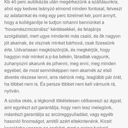
Kb 40 perc autókázás után megérkezünk a szállásunkra,
ahol egy kedves leányzó elmond minden fontosat, felveszi
az adatainkat és még egy perc türelmet kér, pont annyit,
hogy a kolléganője le tudjon rohanni bennünket a
“hovamészmicsinálsz” kérdésekkel, és felajánja
szolgálatait, mert ugye mindenki más csaló, és ők nagyon
jót akarnak, és visznek minket bárhová, csak fizessünk
érte. Udvariasan megköszönjük, és megkérjük, hogy
hagyjon már minket a p-ba békén, fáradtak vagyunk,
zuhanyozni akarunk és pihenni, meg enni, meg minden
egyebet, de most semmiképpen nem akarnék az első
átverés részese lenni, arra ráérünk még, leaglább pár órát,
ha többet nem is. És persze többet nem kell várnunk rá,
nyilván.
A szoba okés, a légkondi tökéletesen célbaveszi az ágyat,
ami egyrészt azt garantálja, hogy nem lesz melegünk,
másrészt garantálja az arcüreggyulladást, vagy egyéb
hasonló finomságot, amitől azért eltekintenénk. Kicsit
kezelésbe veszem az eszközt, mert a swing funkció