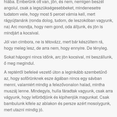
hiába. Emberünk ott van, jön, és nem, nemigen beszél
angolul, csak a legszükségesebbeket, mindenesetre
tudatom vele, hogy most 5 percet várnia kell, mert
rágyújtanánk (ronda dolog, tudom, de leszokóban vagyunk,
na) Arc mondja, hogy nem gond, oda álljunk, és jön is
mindjárt a kocsival.
Jól van cimbora, ne is tétovázz, mert bár készültem rá,
hogy meleg lesz, de arra nem, hogy ennyire. De tényleg.
Sokat hápogni nincs időnk, arc jön kocsival, mi beszállunk,
ő meg megindul.
A reptérről befeleé vezető úton a leginkább szembetűnő
az, hogy sofőrünknek esze ágában nincs egy sávban
menni, valamiért mindig a felezővonalon halad, mintha
muszáj lenne. Mindegyis, hulla fáradtak vagyunk, csak arra
vágyunk, hogy lefürödjünk és kipihenjük magunkat. Csak
bambulunk kifele az ablakon és persze azért mosolygunk,
mert utazni mindig jó.