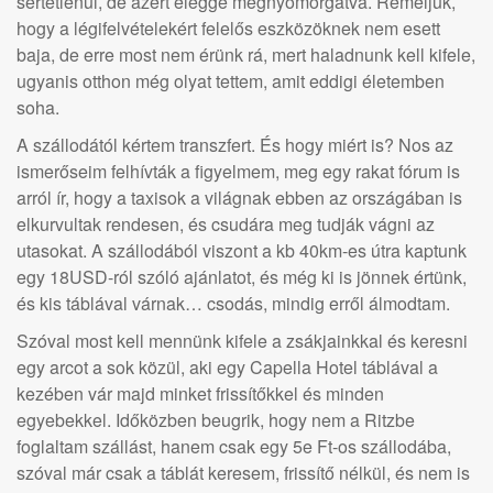
sértetlenül, de azért eléggé megnyomorgatva. Reméljük,
hogy a légifelvételekért felelős eszközöknek nem esett
baja, de erre most nem érünk rá, mert haladnunk kell kifele,
ugyanis otthon még olyat tettem, amit eddigi életemben
soha.
A szállodától kértem transzfert. És hogy miért is? Nos az
ismerőseim felhívták a figyelmem, meg egy rakat fórum is
arról ír, hogy a taxisok a világnak ebben az országában is
elkurvultak rendesen, és csudára meg tudják vágni az
utasokat. A szállodából viszont a kb 40km-es útra kaptunk
egy 18USD-ról szóló ajánlatot, és még ki is jönnek értünk,
és kis táblával várnak… csodás, mindig erről álmodtam.
Szóval most kell mennünk kifele a zsákjainkkal és keresni
egy arcot a sok közül, aki egy Capella Hotel táblával a
kezében vár majd minket frissítőkkel és minden
egyebekkel. Időközben beugrik, hogy nem a Ritzbe
foglaltam szállást, hanem csak egy 5e Ft-os szállodába,
szóval már csak a táblát keresem, frissítő nélkül, és nem is