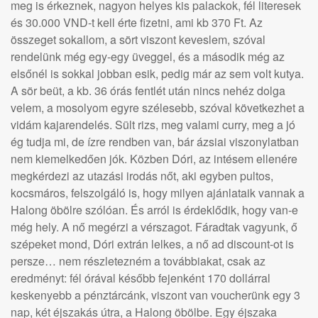
meg is érkeznek, nagyon helyes kis palackok, fél literesek
és 30.000 VND-t kell érte fizetni, ami kb 370 Ft. Az
összeget sokallom, a sört viszont keveslem, szóval
rendelünk még egy-egy üveggel, és a második még az
elsőnél is sokkal jobban esik, pedig már az sem volt kutya.
A sör beüt, a kb. 36 órás fentlét után nincs nehéz dolga
velem, a mosolyom egyre szélesebb, szóval következhet a
vidám kajarendelés. Sült rizs, meg valami curry, meg a jó
ég tudja mi, de ízre rendben van, bár ázsiai viszonylatban
nem kiemelkedően jók. Közben Dóri, az intésem ellenére
megkérdezi az utazási irodás nőt, aki egyben pultos,
kocsmáros, felszolgáló is, hogy milyen ajánlataik vannak a
Halong öbölre szólóan. És arról is érdeklődik, hogy van-e
még hely. A nő megérzi a vérszagot. Fáradtak vagyunk, ő
szépeket mond, Dóri extrán lelkes, a nő ad discount-ot is
persze… nem részletezném a továbbiakat, csak az
eredményt: fél órával később fejenként 170 dollárral
keskenyebb a pénztárcánk, viszont van voucherünk egy 3
nap, két éjszakás útra, a Halong öbölbe. Egy éjszaka