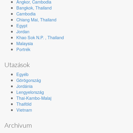
Angkor, Cambodia
Bangkok, Thailand
Cambodia
Chiang Mai, Thailand
Egypt
Jordan
Khao Sok N.P. , Thailand
Malaysia
Portrék
Utazások
Egyéb
Görögország
Jordánia
Lengyelország
Thai-Kambo-Malaj
Thaiföld
Vietnam
Archívum