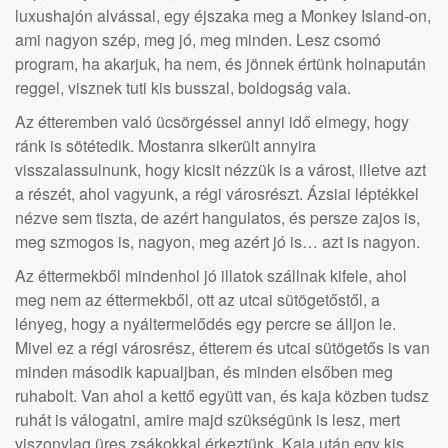
luxushajón alvással, egy éjszaka meg a Monkey Island-on,
ami nagyon szép, meg jó, meg minden. Lesz csomó
program, ha akarjuk, ha nem, és jönnek értünk holnapután
reggel, visznek tuti kis busszal, boldogság vala.
Az étteremben való ücsörgéssel annyi idő elmegy, hogy
ránk is sötétedik. Mostanra sikerült annyira
visszalassulnunk, hogy kicsit nézzük is a várost, illetve azt
a részét, ahol vagyunk, a régi városrészt. Ázsiai léptékkel
nézve sem tiszta, de azért hangulatos, és persze zajos is,
meg szmogos is, nagyon, meg azért jó is… azt is nagyon.
Az éttermekből mindenhol jó illatok szállnak kifele, ahol
meg nem az éttermekből, ott az utcai sütögetőstől, a
lényeg, hogy a nyáltermelődés egy percre se álljon le.
Mivel ez a régi városrész, étterem és utcai sütögetős is van
minden második kapualjban, és minden elsőben meg
ruhabolt. Van ahol a kettő együtt van, és kaja közben tudsz
ruhát is válogatni, amire majd szükségünk is lesz, mert
viszonylag üres zsákokkal érkeztünk. Kaja után egy kis