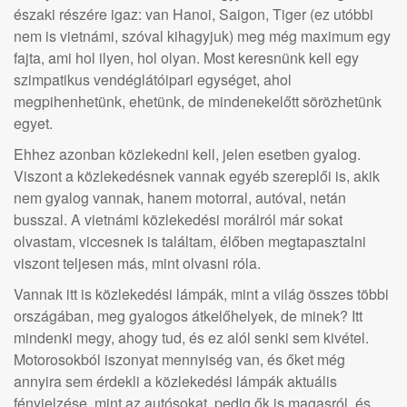
északi részére igaz: van Hanoi, Saigon, Tiger (ez utóbbi
nem is vietnámi, szóval kihagyjuk) meg még maximum egy
fajta, ami hol ilyen, hol olyan. Most keresnünk kell egy
szimpatikus vendéglátóipari egységet, ahol
megpihenhetünk, ehetünk, de mindenekelőtt sörözhetünk
egyet.
Ehhez azonban közlekedni kell, jelen esetben gyalog.
Viszont a közlekedésnek vannak egyéb szereplői is, akik
nem gyalog vannak, hanem motorral, autóval, netán
busszal. A vietnámi közlekedési morálról már sokat
olvastam, viccesnek is találtam, élőben megtapasztalni
viszont teljesen más, mint olvasni róla.
Vannak itt is közlekedési lámpák, mint a világ összes többi
országában, meg gyalogos átkelőhelyek, de minek? Itt
mindenki megy, ahogy tud, és ez alól senki sem kivétel.
Motorosokból iszonyat mennyiség van, és őket még
annyira sem érdekli a közlekedési lámpák aktuális
fényjelzése, mint az autósokat, pedig ők is magasról, és