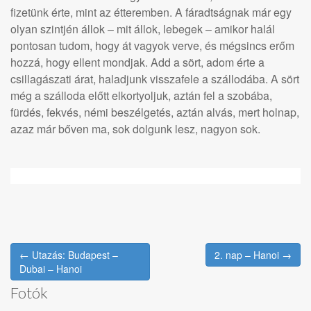
fizetünk érte, mint az étteremben. A fáradtságnak már egy
olyan szintjén állok – mit állok, lebegek – amikor halál
pontosan tudom, hogy át vagyok verve, és mégsincs erőm
hozzá, hogy ellent mondjak. Add a sört, adom érte a
csillagászati árat, haladjunk visszafele a szállodába. A sört
még a szálloda előtt elkortyoljuk, aztán fel a szobába,
fürdés, fekvés, némi beszélgetés, aztán alvás, mert holnap,
azaz már bőven ma, sok dolgunk lesz, nagyon sok.
← Utazás: Budapest –
2. nap – Hanoi →
Post navigation
Dubai – Hanoi
Fotók