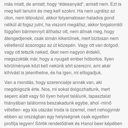
más miatt, de amiatt, hogy “édesanyád”, amiatt nem. Ezt is
meg kell tanulni és meg kell szokni. Ha nem ugrálsz az
úton, nem tétovázol, akkor folyamatosan haladva gond
nélkül át fogsz jutni, ha viszont megállsz, akkor forgalomtól
függően bármennyit állhatsz ott, nem állnak meg, hogy
átengedjenek, csak simán kikerülnek, mert biztosan nem
véletlenül ácsorogsz az út közepén. Vagy ott van dolgod,
vagy ott tetszik neked, őket nem nagyon érdekli,
megszokták már, hogy a nyugati ember hóbortos. Ilyen
körülmények közt kell nekünk sört szerezni, ami akár
kihívást is jelenthetne, és ha igen, mi elfogadjuk.
Van a mondás, hogy szerencséje annak van, aki
megdolgozik érte. Nos, mi sokat dolgozhattunk, mert
seperc alatt vagy 50 ilyen helyet találunk, tapasztalat
hiányában találomra beszakadunk egybe, ahol -minő
véletlen- egy kis utazási iroda is üzemel, mert nehogymár
ebben az országban egy helyiségnek csak egyetlen
profilja legyen! Sörök rendelődnek és Hanoi beer képében