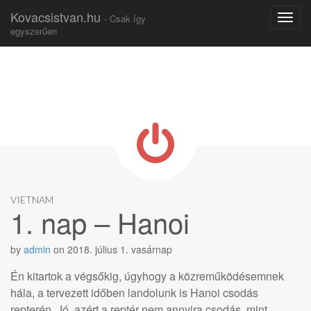
Kovacsistvan.hu
- Csak így
egyszerűen
Skip to content
Main menu
VIETNAM
1. nap – Hanoi
by
admin
on
2018. július 1. vasárnap
Én kitartok a végsőkig, úgyhogy a közreműködésemnek
hála, a tervezett időben landolunk is Hanoi csodás
repterén. Jó, azért a reptér nem annyira csodás, mint