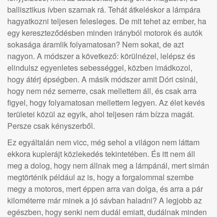
ballisztikus ívben szarnak rá. Tehát átkeléskor a lámpára
hagyatkozni teljesen felesleges. De mit tehet az ember, ha
egy kereszteződésben minden irányból motorok és autók
sokasága áramlik folyamatosan? Nem sokat, de azt
nagyon. A módszer a következő: körülnézel, lelépsz és
elindulsz egyenletes sebességgel, közben imádkozol,
hogy átérj épségben. A másik módszer amit Dóri csinál,
hogy nem néz semerre, csak mellettem áll, és csak arra
figyel, hogy folyamatosan mellettem legyen. Az élet kevés
területei közül az egyik, ahol teljesen rám bízza magát.
Persze csak kényszerből.
Ez egyáltalán nem vicc, még sehol a világon nem láttam
ekkora kuplerájt közlekedés tekintetében. És itt nem áll
meg a dolog, hogy nem állnak meg a lámpánál, mert simán
megtörténik például az is, hogy a forgalommal szembe
megy a motoros, mert éppen arra van dolga, és arra a pár
kilométerre már minek a jó sávban haladni? A legjobb az
egészben, hogy senki nem dudál emiatt, dudálnak minden