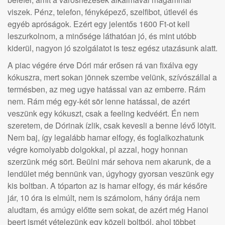
viszek. Pénz, telefon, fényképező, szelfibot, útlevél és
egyéb apróságok. Ezért egy jelentős 1600 Ft-ot kell
leszurkolnom, a minősége láthatóan jó, és mint utóbb
kiderül, nagyon jó szolgálatot is tesz egész utazásunk alatt.
A piac végére érve Dóri már erősen rá van fixálva egy
kókuszra, mert sokan jönnek szembe velünk, szívószállal a
termésben, az meg ugye hatással van az emberre. Rám
nem. Rám még egy-két sör lenne hatással, de azért
veszünk egy kókuszt, csak a feeling kedvéért. Én nem
szeretem, de Dórinak ízlik, csak kevesli a benne lévő lötyit.
Nem baj, így legalább hamar elfogy, és foglalkozhatunk
végre komolyabb dolgokkal, pl azzal, hogy honnan
szerzünk még sört. Beülni már sehova nem akarunk, de a
lendület még bennünk van, úgyhogy gyorsan veszünk egy
kis boltban. A tóparton az is hamar elfogy, és már későre
jár, 10 óra is elmúlt, nem is számolom, hány órája nem
aludtam, és amúgy előtte sem sokat, de azért még Hanoi
beert ismét vételezünk egy közeli boltból, ahol többet