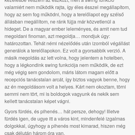
valamiért nem működik rajta, így éles ésszel megállapítom,
hogy az sem fog működni, hogy a terelőlapot egy szélső
állásban megállítom, ne ránk fújja már közvetlenül a
hideget. De a magyar ember leleményes, és amit nem tud
megoldani finoman, azt megoldja… mondjuk úgy:
határozottan. Tehát némi nézelődés után izomból végállást
generálok a terelőlapokon. Ez volt a gyorsabbik verzió. A
másik megoldás az lett volna, hogy jelentem a hotelben,
hogy a légkondink swing funkciója nem működik, de ezt
még végig sem gondolom, máris látom magam előtt a
recepciós tanácstalan arcát, így biztos vagyok benne, hogy
az én megoldásom volt a helyes. Kárt nem okoztam, törni
semmi nem tört, mi is boldogok vagyunk és nekik sem
kellett tanácstalan képet vágni.
Gyors fürdés, és pihenés… hát persze, dehogy! Illetve
fürdés igen, de ugye itt a város kint, mindenfelé izgalmas
dolgokkal, úgyhogy a pihenés most kimarad, hiszen még
csak délután három óra van.