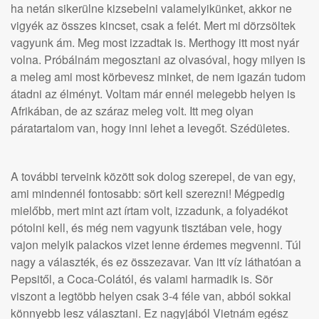
ha netán sikerülne kizsebelni valamelyikünket, akkor ne
vigyék az összes kincset, csak a felét. Mert mi dörzsöltek
vagyunk ám. Meg most izzadtak is. Merthogy itt most nyár
volna. Próbálnám megosztani az olvasóval, hogy milyen is
a meleg ami most körbevesz minket, de nem igazán tudom
átadni az élményt. Voltam már ennél melegebb helyen is
Afrikában, de az száraz meleg volt. Itt meg olyan
páratartalom van, hogy inni lehet a levegőt. Szédületes.
A további terveink között sok dolog szerepel, de van egy,
ami mindennél fontosabb: sört kell szerezni! Mégpedig
mielőbb, mert mint azt írtam volt, izzadunk, a folyadékot
pótolni kell, és még nem vagyunk tisztában vele, hogy
vajon melyik palackos vizet lenne érdemes megvenni. Túl
nagy a választék, és ez összezavar. Van itt víz láthatóan a
Pepsitől, a Coca-Colától, és valami harmadik is. Sör
viszont a legtöbb helyen csak 3-4 féle van, abból sokkal
könnyebb lesz választani. Ez nagyjából Vietnám egész